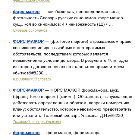
Финансовый словарь
форс-мажор
— неизбежность, непреодолимая сила,
6
фатальность Словарь русских синонимов. форс мажор
сущ., кол во синонимов: 4 • неизбежность (12) • …
Словарь синонимов
ФОРС-МАЖОР
— (фр. force majeure) в гражданском праве
7
возникновение чрезвычайных и неотвратимых
обстоятельств, последствием которых является
невыполнение условий договора. В результате Ф. м. одна
из сторон договора невольно становится причинителем
убытков&#8230; …
Юридический словарь
ФОРС-МАЖОР
— ФОРС МАЖОР, форсмажора, муж.
8
(франц. force majeure) (книжн.). Обстановка, вынуждающая
действовать определенным образом, вопреки намерению,
плану; обстоятельство, которое невозможно предотвратить
или устранить. Толковый словарь Ушакова. Д.Н.&#8230; …
Толковый словарь Ушакова
форс-мажор
— форс мажор, форс мажора …
9