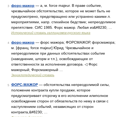
форс-мажор
— а, м. force majeur. В праве событие,
3
чрезвычайное обстоятельство, которое не может быть не
предусмотрено, предотвращено или устранено какими л.
мероприятиями, напр. стихийное бедствие; непреодолимое
препятствие. СИС 1985. Форс мажор. Любая из&#8230; …
Исторический словарь галлицизмов русского языка
форс-мажор
— форс мажора; ФОРСМАЖОР, форсмажора;
4
м. [франц. force majeur] Юрид. Чрезвычайное и
непреодолимое при данных обстоятельствах событие
(наводнение, шторм и т.п.), освобождающее от
ответственности за исполнение договора. ◁ Форс
мажорный; Форсмажорный …
Энциклопедический словарь
ФОРС-МАЖОР
— обстоятельства непреодолимой силы,
5
положение контракта купли продажи, которое
предусматривает отсрочку в его исполнении илиполное
освобождение сторон от обязательств по нему в связи с
наступлением событий, независящих от сторон
контракта,&#8230; …