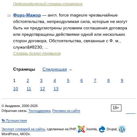
Орфографический словарь-справочник
Форс-Мажор
— англ. force mageure чрезвычайные
10
обстоятельства, непреодолимая сила, которые не могут
быть ни предусмотрены условием соглашения договора
или предотвращены действиями одной или нескольких
сторон договора. Обстоятельства, связанные с Ф. м.,
служат&#8230; …
Словарь бизнес-терминов
Страницы
Следующая
→
1
2
3
4
5
6
7
8
9
10
11
12
13
© Академик, 2000-2026
18+
Обратная связь:
Техподдержка
,
Реклама на сайте
👣 Путешествия
Экспорт словарей на сайты
, сделанные на PHP,
Joomla,
Drupal,
WordPress, MODx.