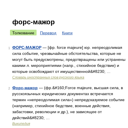
форс-мажор
Толкование
Перевод
Книги
ФОРС-МАЖОР
— [фр. force majeure] юр. непреодолимая
1
сила событие, чрезвычайные обстоятельства, которые не
могут быть предусмотрены, предотвращены или устранены
какими л. мероприятиями (напр., стихийное бедствие) и
которые освобождают от имущественной&#8230; …
Словарь иностранных слов русского языка
Форс-мажор
— (фр.&#160;Force majeure, высшая сила, в
2
русскоязычных юридических документах встречается
термин «непреодолимая сила») непредсказуемое событие
(например, стихийное бедствие, военные действия,
забастовки, революции и др.), не зависящее от
действий&#8230; …
Википедия